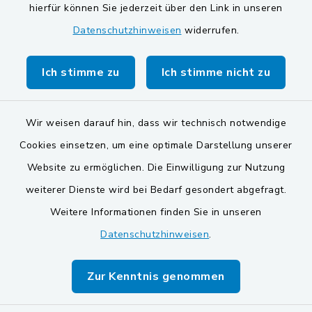
Gemeinde Schwarzach bei Nabburg
hierfür können Sie jederzeit über den Link in unseren
Datenschutzhinweisen
widerrufen.
Markt Schwarzenfeld
Gemeinde Stulln
Ich stimme zu
Ich stimme nicht zu
Wir weisen darauf hin, dass wir technisch notwendige
Cookies einsetzen, um eine optimale Darstellung unserer
Website zu ermöglichen. Die Einwilligung zur Nutzung
Kontakt
weiterer Dienste wird bei Bedarf gesondert abgefragt.
Weitere Informationen finden Sie in unseren
Barrierefreiheit
Datenschutzhinweisen
.
Datenschutz
Zur Kenntnis genommen
Impressum