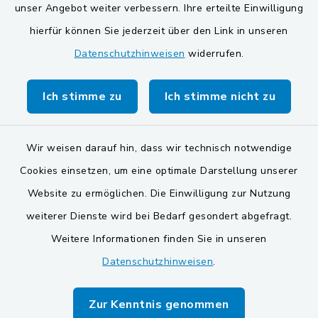
unser Angebot weiter verbessern. Ihre erteilte Einwilligung
Gemeinde Schwarzach bei Nabburg
hierfür können Sie jederzeit über den Link in unseren
Datenschutzhinweisen
widerrufen.
Markt Schwarzenfeld
Gemeinde Stulln
Ich stimme zu
Ich stimme nicht zu
Wir weisen darauf hin, dass wir technisch notwendige
Cookies einsetzen, um eine optimale Darstellung unserer
Website zu ermöglichen. Die Einwilligung zur Nutzung
Kontakt
weiterer Dienste wird bei Bedarf gesondert abgefragt.
Weitere Informationen finden Sie in unseren
Barrierefreiheit
Datenschutzhinweisen
.
Datenschutz
Zur Kenntnis genommen
Impressum