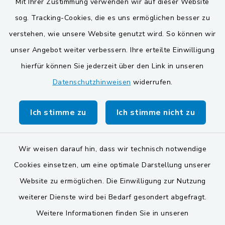
Mit Ihrer Zustimmung verwenden wir auf dieser Website
Gemeinden der
sog. Tracking-Cookies, die es uns ermöglichen besser zu
Verwaltungsgemeinschaft
verstehen, wie unsere Website genutzt wird. So können wir
unser Angebot weiter verbessern. Ihre erteilte Einwilligung
Gemeinde Schwarzach bei Nabburg
hierfür können Sie jederzeit über den Link in unseren
Markt Schwarzenfeld
Datenschutzhinweisen
widerrufen.
Gemeinde Stulln
Ich stimme zu
Ich stimme nicht zu
Wir weisen darauf hin, dass wir technisch notwendige
Cookies einsetzen, um eine optimale Darstellung unserer
Kontakt
Website zu ermöglichen. Die Einwilligung zur Nutzung
weiterer Dienste wird bei Bedarf gesondert abgefragt.
Barrierefreiheit
Weitere Informationen finden Sie in unseren