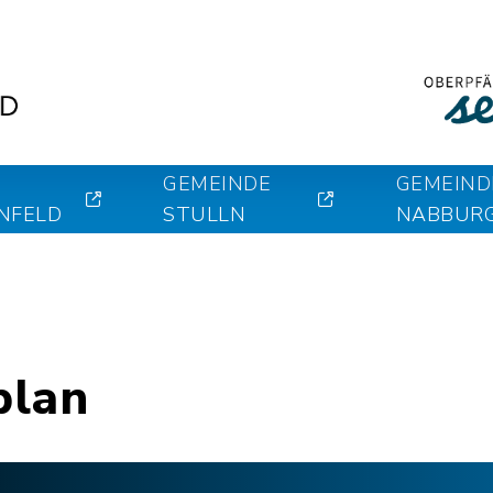
GEMEINDE
GEMEIND
NFELD
STULLN
NABBUR
plan