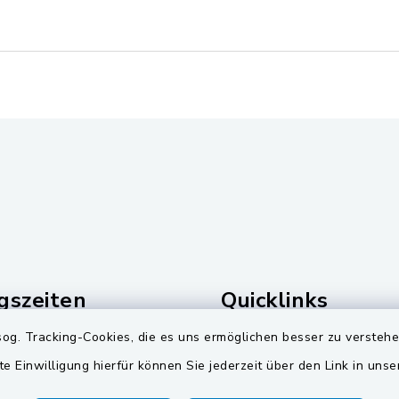
gszeiten
Quicklinks
og. Tracking-Cookies, die es uns ermöglichen besser zu versteh
Freitag:
Landkreis Schwandorf
te Einwilligung hierfür können Sie jederzeit über den Link in uns
00 Uhr
Zweckverband Pretzbr