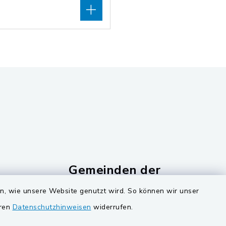
Gemeinden der
Verwaltungsgemeinschaf
en, wie unsere Website genutzt wird. So können wir unser
Gemeinde Schwarzach bei Nabburg
eren
Datenschutzhinweisen
widerrufen.
ucker