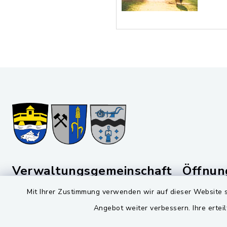
Verwaltungsgemeinschaft
Öffnun
Schwarzenfeld
Mit Ihrer Zustimmung verwenden wir auf dieser Website s
Montag bis 
Viktor-Koch-Str. 4
Angebot weiter verbessern. Ihre erteil
08:00-12:
92521 Schwarzenfeld