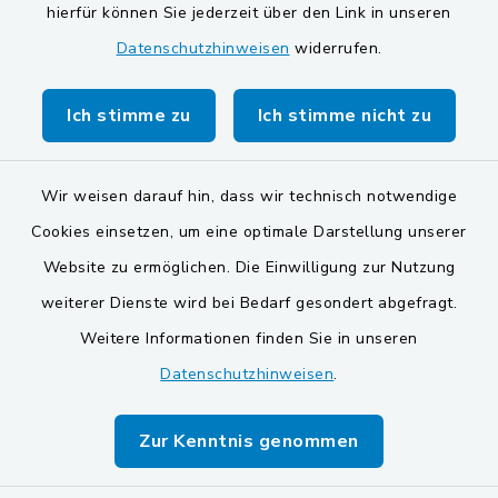
Gemeinde Schwarzach bei Nabburg
hierfür können Sie jederzeit über den Link in unseren
Datenschutzhinweisen
widerrufen.
Markt Schwarzenfeld
Gemeinde Stulln
Ich stimme zu
Ich stimme nicht zu
Wir weisen darauf hin, dass wir technisch notwendige
Cookies einsetzen, um eine optimale Darstellung unserer
Website zu ermöglichen. Die Einwilligung zur Nutzung
Kontakt
weiterer Dienste wird bei Bedarf gesondert abgefragt.
Weitere Informationen finden Sie in unseren
Barrierefreiheit
Datenschutzhinweisen
.
Datenschutz
Zur Kenntnis genommen
Impressum