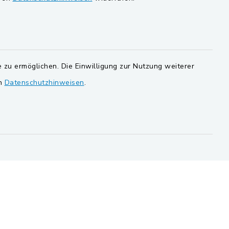
ucker
Markt Schwarzenfeld
Gemeinde Stulln
 zu ermöglichen. Die Einwilligung zur Nutzung weiterer
en
Datenschutzhinweisen
.