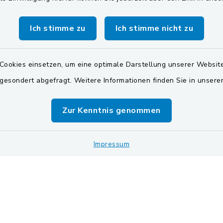
Zweckverband Pretzbr
Gruppe
Dienstag zusätzlich:
Ich stimme zu
Ich stimme nicht zu
00 Uhr
BayernPortal
zusätzlich
Cookies einsetzen, um eine optimale Darstellung unserer Website
00 Uhr
 gesondert abgefragt. Weitere Informationen finden Sie in unser
vereinbaren Sie einen
Zur Kenntnis genommen
Termin!
Impressum
Impressum
Sitemap
Cookie-Einstellungen