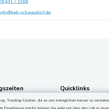
09431 / 2268
info@keb-schwandorf.de
gszeiten
Quicklinks
Freitag:
Landkreis Schwandorf
og. Tracking-Cookies, die es uns ermöglichen besser zu versteh
00 Uhr
te Einwilligung hierfür können Sie jederzeit über den Link in uns