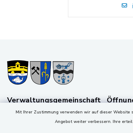
Verwaltungsgemeinschaft
Öffnun
Schwarzenfeld
Mit Ihrer Zustimmung verwenden wir auf dieser Website s
Montag bis 
Viktor-Koch-Str. 4
Angebot weiter verbessern. Ihre erteil
08:00-12:
92521 Schwarzenfeld