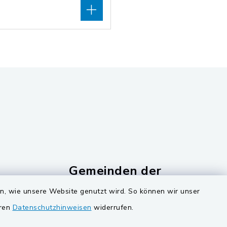
Gemeinden der
Verwaltungsgemeinschaf
en, wie unsere Website genutzt wird. So können wir unser
Gemeinde Schwarzach bei Nabburg
eren
Datenschutzhinweisen
widerrufen.
ucker