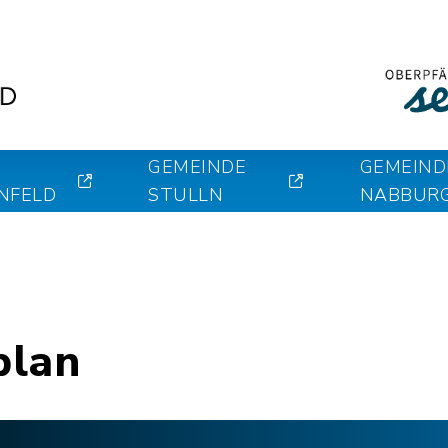
GEMEINDE
GEMEIND
NFELD
STULLN
NABBUR
plan