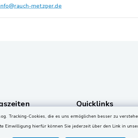
info@rauch-metzger.de
gszeiten
Quicklinks
og. Tracking-Cookies, die es uns ermöglichen besser zu versteh
Freitag:
Landkreis Schwandorf
te Einwilligung hierfür können Sie jederzeit über den Link in uns
00 Uhr
Zweckverband Pretzbr