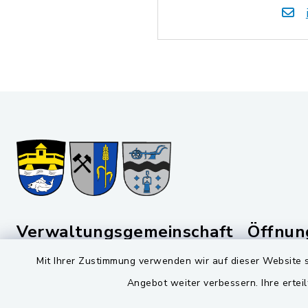
Verwaltungsgemeinschaft
Öffnun
Schwarzenfeld
Mit Ihrer Zustimmung verwenden wir auf dieser Website s
Montag bis 
Viktor-Koch-Str. 4
Angebot weiter verbessern. Ihre erteil
08:00-12:
92521 Schwarzenfeld