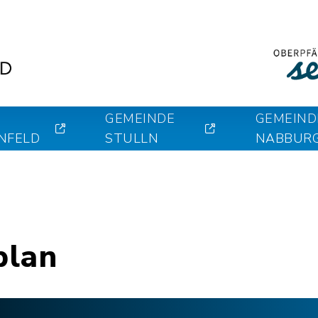
GEMEINDE
GEMEIND
NFELD
STULLN
NABBUR
plan