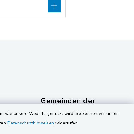
Gemeinden der
Verwaltungsgemeinschaf
en, wie unsere Website genutzt wird. So können wir unser
Gemeinde Schwarzach bei Nabburg
eren
Datenschutzhinweisen
widerrufen.
ucker