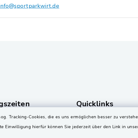
info@sportparkwirt.de
gszeiten
Quicklinks
og. Tracking-Cookies, die es uns ermöglichen besser zu versteh
Freitag:
Landkreis Schwandorf
te Einwilligung hierfür können Sie jederzeit über den Link in uns
00 Uhr
Zweckverband Pretzbr